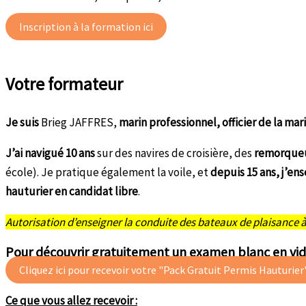
Inscription à la formation ici
Votre formateur
Je suis
Brieg JAFFRES,
marin professionnel, officier de la m
J’ai navigué
10 ans
sur des navires de croisière, des
remorqueu
école). Je pratique également la voile, et
depuis 15 ans, j’en
hauturier en candidat libre
.
Autorisation d’enseigner la conduite des bateaux de plaisance 
Pour découvrir gratuitement un examen blanc en vid
Cliquez ici pour recevoir votre "Pack Gratuit Permis Hauturier
Ce que vous allez recevoir :