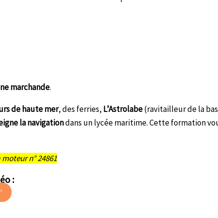
arine marchande
.
rs de haute mer
, des ferries,
L’Astrolabe
(ravitailleur de la ba
seigne la navigation
dans un lycée maritime. Cette formation vo
à moteur n° 24861
éo :
"