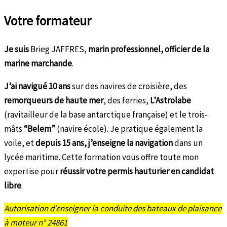
Votre formateur
Je suis
Brieg JAFFRES,
marin professionnel, officier de la
marine marchande
.
J’ai navigué
10 ans
sur des navires de croisière, des
remorqueurs de haute mer
, des ferries,
L’Astrolabe
(ravitailleur de la base antarctique française) et le trois-
mâts
“Belem”
(navire école). Je pratique également la
voile, et
depuis 15 ans, j’enseigne la navigation
dans un
lycée maritime. Cette formation vous offre toute mon
expertise pour
réussir votre permis hauturier en candidat
libre
.
Autorisation d’enseigner la conduite des bateaux de plaisance
à moteur n° 24861