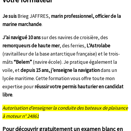
Je suis
Brieg JAFFRES,
marin professionnel, officier de la
marine marchande
.
J’ai navigué
10 ans
sur des navires de croisière, des
remorqueurs de haute mer
, des ferries,
L’Astrolabe
(ravitailleur de la base antarctique française) et le trois-
mâts
“Belem”
(navire école). Je pratique également la
voile, et
depuis 15 ans, j’enseigne la navigation
dans un
lycée maritime. Cette formation vous offre toute mon
expertise pour
réussir votre permis hauturier en candidat
libre
.
Autorisation d’enseigner la conduite des bateaux de plaisance
à moteur n° 24861
Pour découvrir gratuitement un examen blanc en